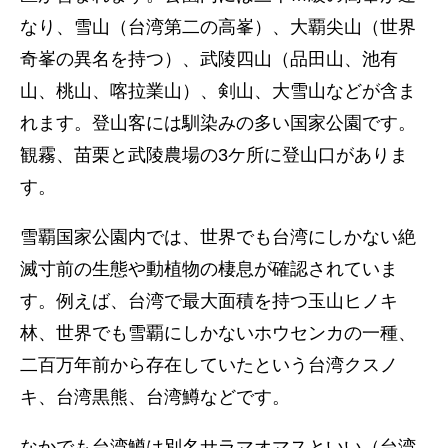
なり、雪山（台湾第二の高峯）、大覇尖山（世界
奇峯の異名を持つ）、武陵四山（品田山、池有
山、桃山、喀拉業山）、剣山、大雪山などが含ま
れます。登山客には馴染みの多い国家公園です。
観霧、苗栗と武陵農場の3ケ所に登山口がありま
す。
雪覇国家公園内では、世界でも台湾にしかない絶
滅寸前の生態や動植物の棲息が確認されていま
す。例えば、台湾で最大面積を持つ玉山ヒノキ
林、世界でも雪覇にしかないホウセンカの一種、
二百万年前から存在していたという台湾クスノ
キ、台湾黒熊、台湾鱒などです。
なかでも台湾鱒は別名サラマオマスといい（台湾