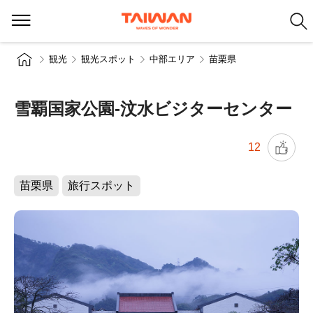
観光
観光スポット
中部エリア
苗栗県
雪覇国家公園-汶水ビジターセンター
12
苗栗県
旅行スポット