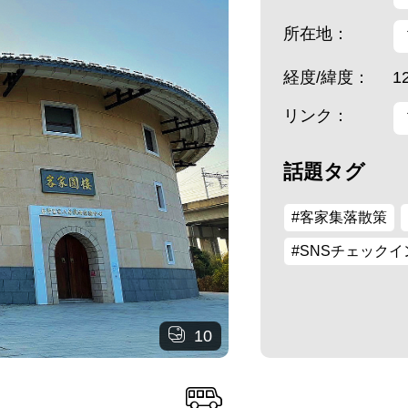
所在地：
経度/緯度：
1
リンク：
話題タグ
#客家集落散策
#SNSチェック
10