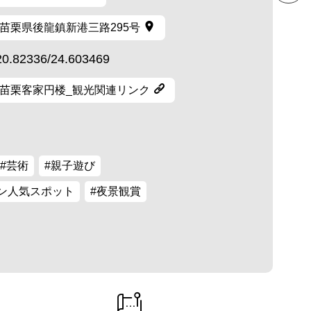
苗栗県後龍鎮新港三路295号
20.82336/24.603469
苗栗客家円楼_観光関連リンク
#芸術
#親子遊び
イン人気スポット
#夜景観賞