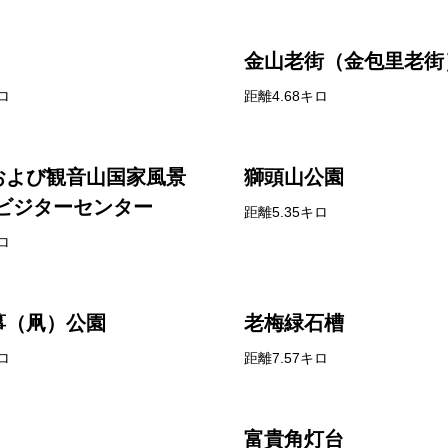
金山老街（金包里老街
ロ
距離4.68キロ
および観音山国家風景
獅頭山公園
山ビジターセンター
距離5.35キロ
ロ
箏（凧）公園
老梅緑石槽
ロ
距離7.57キロ
富貴角灯台