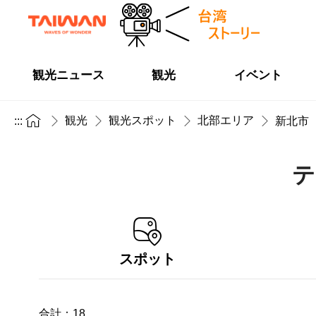
観光ニュース
観光
イベント
観光
観光スポット
北部エリア
:::
新北市
テ
スポット
合計：
18