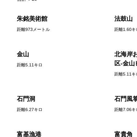
朱銘美術館
法鼓山
距離973メートル
距離1.60キ
金山
北海岸
区-金
距離5.11キロ
距離5.11キ
石門洞
石門風
距離6.27キロ
距離7.06キ
富基漁港
富貴角