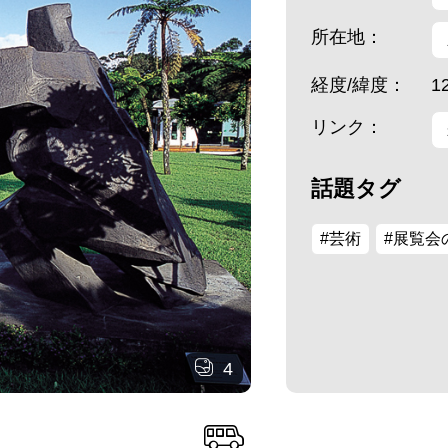
所在地：
経度/緯度：
1
リンク：
話題タグ
#芸術
#展覧会
4