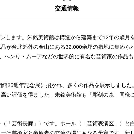
交通情報
ープンします。朱銘美術館は構造から建築まで12年の歳
が台北郊外の金山にある32,000余坪の敷地に集められ
ソ、へンり・ムーアなどの世界的に有名な芸術家の作品
開館25週年記念展に招かれ、多くの作品を展示しました
も高い評価を得ました。朱銘美術館も「彫刻の森」同様
ー（「芸術長廊」）です。ホール（「芸術表演区」）と
リーは芸術家と参観者の交流の場にもなる予定です。新