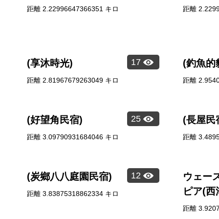
距離
2.22996647366351
キロ
距離
2.229
17
(享沐時光)
(釣魚的
距離
2.81967679263049
キロ
距離
2.954
25
(好望角民宿)
(長屋民
距離
3.09790931684046
キロ
距離
3.489
12
(炭鄉八八庭園民宿)
ウェー
ピア(西
距離
3.83875318862334
キロ
距離
3.920