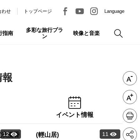
合わせ
トップページ
Language
多彩な旅行プラ
行指南
映像と音楽
ン
情報
イベント情報
12
11
(浪漫香
(輕山居)