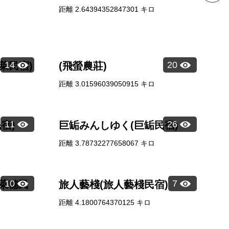
距離
2.64394352847301
キロ
14
20
萊民宿)
(飛螢農莊)
距離
3.01596039050915
キロ
11
26
宿)
巨缿みんしゆく(巨缿民宿)
距離
3.78732277658067
キロ
10
7
(萊穗民
旅人藝棧(旅人藝棧民宿)
距離
4.1800764370125
キロ