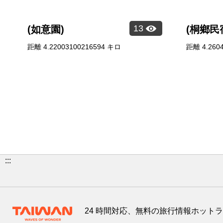
13
(如意園)
(桐鄉民
距離
4.22003100216594
キロ
距離
4.260
:::
24 時間対応、無料の旅行情報ホット