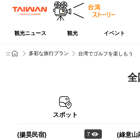
観光ニュース
観光
イベント
多彩な旅行プラン
:::
台湾でゴルフを楽しもう
全
スポット
7
(揚昊民宿)
(綠意山