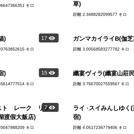
草)
96647366351
キロ
距離
2.3488282099577
キロ
17
貓)
ガンマカイライB(伽芝
03763852615
キロ
距離
3.00568583277782
キロ
15
宿)
纖宴ヴィラ(纖宴山莊民
55614777514
キロ
距離
3.76670027559567
キロ
7
スト レーク リソト
ライ ·スイみんしゆく
湖渡假大飯店)
宿)
70047988209
キロ
距離
4.0517236779406
キロ