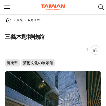
観光
観光スポット
三義木彫博物館
1
苗栗県
芸術文化の展示館