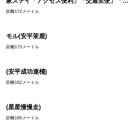
家ステイ「アクセス便利」「交通至便」「中
心地」「観光に便利」(臺窩灣民居)
距離172メートル
モル(安平茉鹿)
距離173メートル
(安平成功達棧)
距離182メートル
(星星慢慢走)
距離185メートル