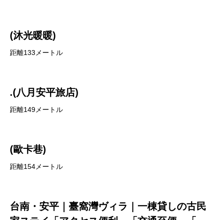
(沐光暖暖)
距離133メートル
.(八月安平旅店)
距離149メートル
(歐卡巷)
距離154メートル
台南・安平｜臺窩灣ヴィラ｜一棟貸しの古民