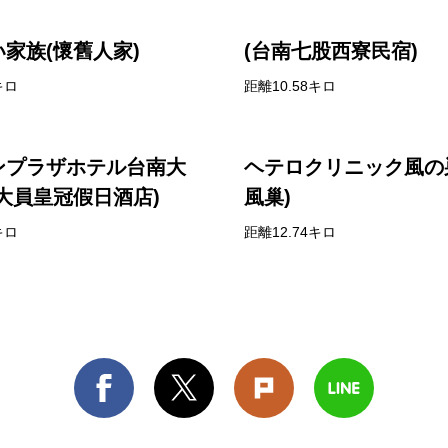
家族(懷舊人家)
(台南七股西寮民宿)
キロ
距離10.58キロ
ンプラザホテル台南大
ヘテロクリニック風の
大員皇冠假日酒店)
風巢)
キロ
距離12.74キロ