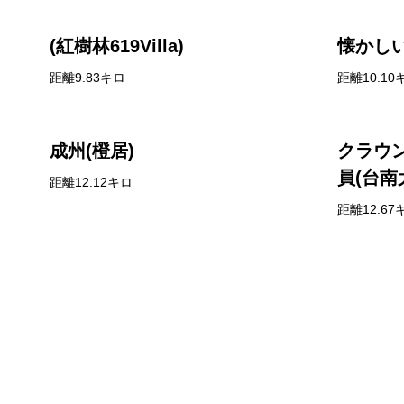
(紅樹林619Villa)
懐かしい
距離9.83キロ
距離10.10
成州(橙居)
クラウ
員(台南
距離12.12キロ
距離12.67