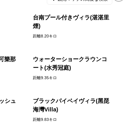
台南プール付きヴィラ(湛湛里
煙)
距離8.20キロ
(可樂那
ウォーターショークラウンコ
ート(水秀冠庭)
距離9.35キロ
ッシュ
ブラックパイベイヴィラ(黑琵
海灣Villa)
距離9.83キロ