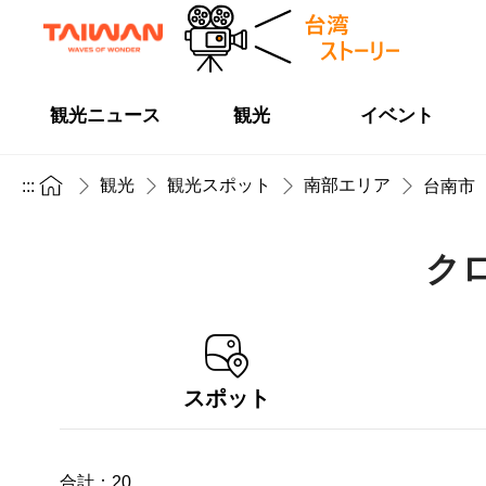
観光ニュース
観光
イベント
観光
観光スポット
南部エリア
:::
台南市
ク
スポット
合計：
20