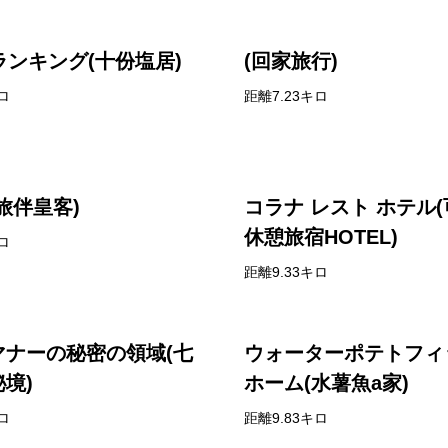
ランキング(十份塩居)
(回家旅行)
ロ
距離7.23キロ
旅伴皇客)
コラナ レスト ホテル
休憩旅宿HOTEL)
ロ
距離9.33キロ
マナーの秘密の領域(七
ウォーターポテトフィ
境)
ホーム(水薯魚a家)
ロ
距離9.83キロ