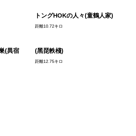
トングHOKの人々(童鶴人家)
距離10.72キロ
巣(異宿
(黑琵軼棧)
距離12.75キロ