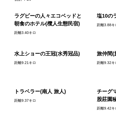
ラグビーの人々エコベッドと
塩10の
朝食のホテル(欖人生態民宿)
距離3.88キ
距離3.40キロ
水上ショーの王冠(水秀冠品)
旅仲間(
距離9.21キロ
距離9.32キ
トラベラー(南人 旅人)
チーグ
股莊園秘
距離9.37キロ
距離9.42キ