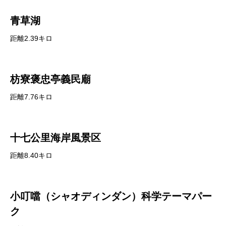
青草湖
距離2.39キロ
枋寮褒忠亭義民廟
距離7.76キロ
十七公里海岸風景区
距離8.40キロ
小叮噹（シャオディンダン）科学テーマパー
ク