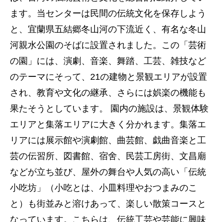
ます。当センターは民間の伝統文化を保存しよう
と、宜蘭県五結郷冬山河の下流近く、有名な冬山
河親水公園のそばに設置されました。この「芸術
の園」には、演劇、音楽、舞踏、工芸、雑技など
のテーマにそって、21の建物と景観エリアが設置
され、教育や文化の継承、さらには娯楽の機能も
果たそうとしています。 園内の施設は、景観体験
エリアと集落エリアに大きく分かれます。集落エ
リアには展示館や演劇館、曲芸館、戯曲音楽と工
芸の伝習所、図書館、宿舍、民芸工房街、文昌廟
などが立ち並び、屋外の舞台や人気の高い「伝統
小吃坊」（小吃とは、小皿料理やおつまみのこ
と）も街並みと溶けあって、楽しい散策コースと
なっています。こちらは、伝統工芸や芸能に興味