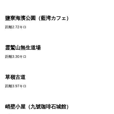
鹽寮海濱公園（藍湾カフェ）
距離2.72キロ
霊鷲山無生道場
距離3.30キロ
草嶺古道
距離3.97キロ
峭壁小屋（九號珈琲石城館）