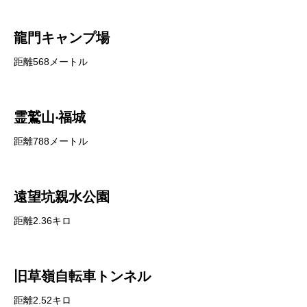
龍門キャンプ場
距離568メートル
霊鷲山‧福城
距離788メートル
遠望坑親水公園
距離2.36キロ
旧草嶺自転車トンネル
距離2.52キロ