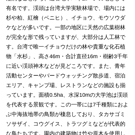
有名です。渓頭は台湾大学実験林場で、場内には
杉や柏、紅檜（ベニヒ）、イチョウ、モウソウダ
ケなどが多いです。一部の地区に天然の広葉樹林
が完全な形で残っていますが、大部分は人工林で
す。台湾で唯一イチョウだけの林や貴重な化石植
物「水杉」、高さ46m・合計直径16m・樹齢3千年
に近い渓頭神木などが見どころです。また、青年
活動センターやバードウォッチング散歩道、宿泊
エリア、キャンプ場、レストランなどの施設も揃
っています。面積0.5ha、水深10mの大学池は渓頭
を代表する景観です。この一帯には7千種類におよ
ぶ中海抜地帯の鳥類が棲息しており、タカサゴミ
ソサザイ、コウグイス、トラツグミなどが代表的
な鳥たちです。園内の建築物は竹や原木を使用し