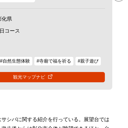
彰化県
1日コース
#自然生態体験
#寺廟で福を祈る
#親子遊び
観光マップナビ
はサシバに関する紹介を行っている。展望台では