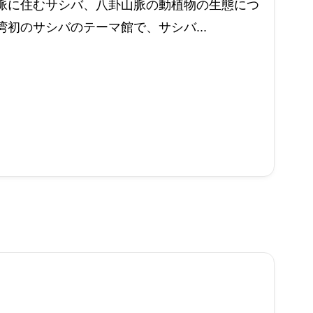
脈に住むサシバ、八卦山脈の動植物の生態につ
初のサシバのテーマ館で、サシバ...