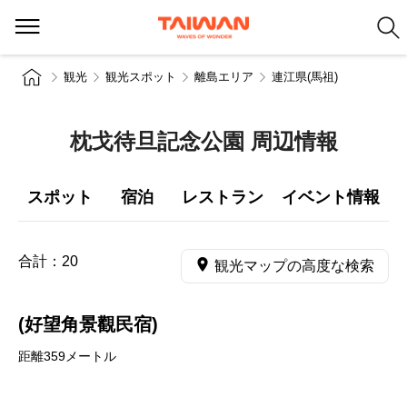
観光
観光スポット
離島エリア
連江県(馬祖)
枕戈待旦記念公園 周辺情報
スポット
宿泊
レストラン
イベント情報
合計：
20
観光マップの高度な検索
(好望角景觀民宿)
距離359メートル