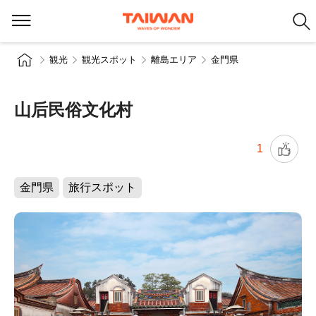
観光
観光スポット
離島エリア
金門県
山后民俗文化村
1
金門県
旅行スポット