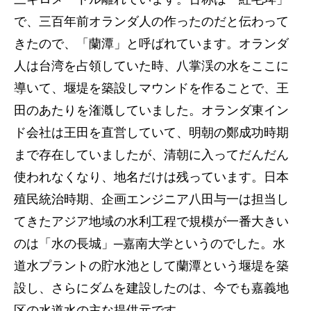
で、三百年前オランダ人の作ったのだと伝わって
きたので、「蘭潭」と呼ばれています。オランダ
人は台湾を占領していた時、八掌渓の水をここに
導いて、堰堤を築設しマウンドを作ることで、王
田のあたりを潅漑していました。オランダ東イン
ド会社は王田を直営していて、明朝の鄭成功時期
まで存在していましたが、清朝に入ってだんだん
使われなくなり、地名だけは残っています。日本
殖民統治時期、企画エンジニア八田与一は担当し
てきたアジア地域の水利工程で規模が一番大きい
のは「水の長城」─嘉南大学というのでした。水
道水プラントの貯水池として蘭潭という堰堤を築
設し、さらにダムを建設したのは、今でも嘉義地
区の水道水の主な提供元です。