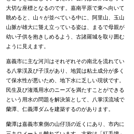
大切な座標となるのです。嘉南平原で東へ向いて
眺めると、山々が並べている中に、阿里山、玉山
山脈が雄大に聳え立っている姿は、まるで母親が
幼い子供を抱きしめるよう、古諸羅城を取り囲む
ように見えます。
嘉義市に主な河川はそれぞれその南北を流れてい
る八掌渓及び子渓があり、地質は粘土成分が多く
て保水性が悪いため、地下水に乏しい現状です。
民生及び潅漑用水のニーズを満たすことができる
という用水の問題を解決策として、八掌渓流域で
蘭潭、仁義潭ダムを建築するのがあります。
蘭潭は嘉義市東側の山仔頂の近くにあり、市内に
三キロメートル離れています。古称は「紅毛埤」