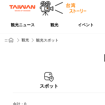
観光ニュース
観光
イベント
観光
:::
観光スポット
スポット
合計：
0