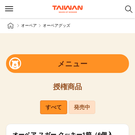
オーベア
オーベアグッズ
メニュー
授権商品
すべて
発売中
発売中
オーベア スガー クッキー1箱（6個入