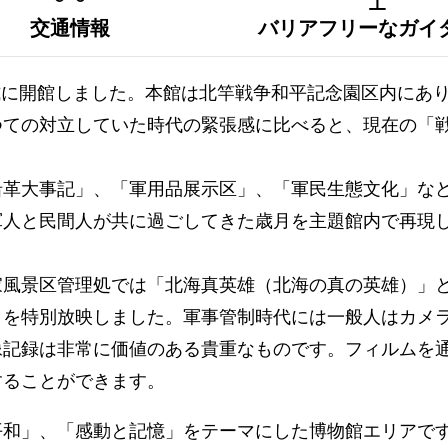
交通情報
バリアフリーなガイ
正式に開館しました。本館は北竿戦争和平記念園区内にあ
つての対立していた時代の緊張感に比べると、現在の「
沿革大事記」、「軍用品展示区」、「軍民生態文化」な
軍人と民間人が共に過ごしてきた歳月を主題館内で再現
家風景区管理処では「北海真英雄（北海の真の英雄）」
」を特別放映しました。軍事管制時代には一般人はカメ
像記録は非常に価値のある貴重なものです。フィルムを
することができます。
平和」、「感動と記憶」をテーマにした博物館エリアで