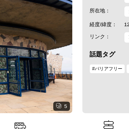
所在地：
経度/緯度：
1
リンク：
話題タグ
#バリアフリー
5