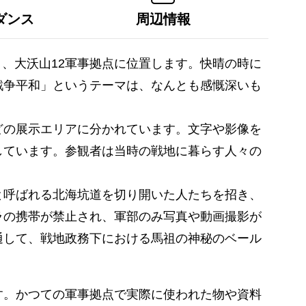
ダンス
周辺情報
り、大沃山12軍事拠点に位置します。快晴の時に
戦争平和」というテーマは、なんとも感慨深いも
どの展示エリアに分かれています。文字や影像を
しています。参観者は当時の戦地に暮らす人々の
と呼ばれる北海坑道を切り開いた人たちを招き、
ラの携帯が禁止され、軍部のみ写真や動画撮影が
通して、戦地政務下における馬祖の神秘のベール
す。かつての軍事拠点で実際に使われた物や資料