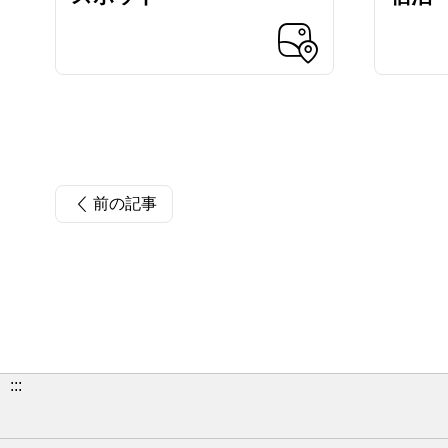
前の記事
:::