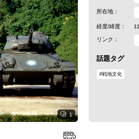
所在地：
経度/緯度：
1
リンク：
話題タグ
#戦地文化
1