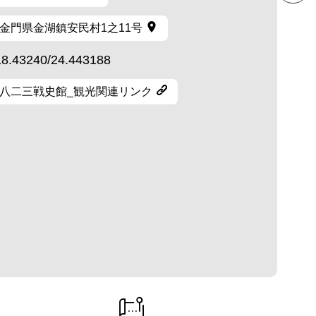
金門県金湖鎮安民村1之11号
18.43240/24.443188
八二三戦史館_観光関連リンク