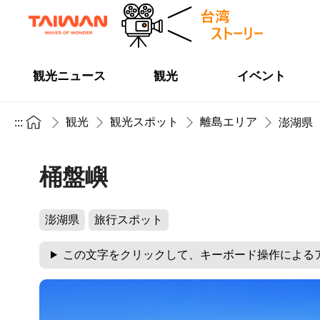
観光ニュース
観光
イベント
観光
観光スポット
離島エリア
:::
澎湖県
桶盤嶼
澎湖県
旅行スポット
この文字をクリックして、キーボード操作による