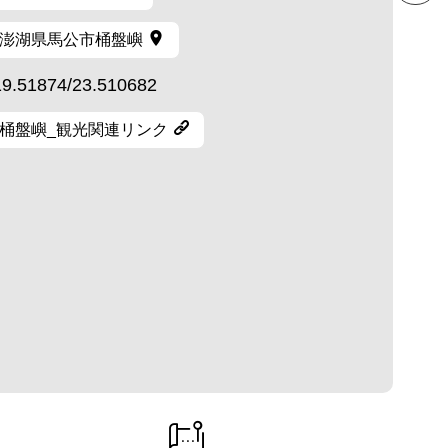
澎湖県馬公市桶盤嶼
19.51874/23.510682
桶盤嶼_観光関連リンク