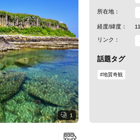
所在地：
経度/緯度：
1
リンク：
話題タグ
#地質奇観
1