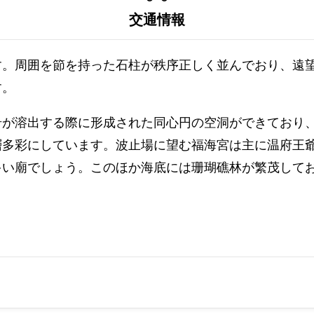
交通情報
す。周囲を節を持った石柱が秩序正しく並んでおり、遠
す。
岩が溶出する際に形成された同心円の空洞ができており
層多彩にしています。波止場に望む福海宮は主に温府王
多い廟でしょう。このほか海底には珊瑚礁林が繁茂して