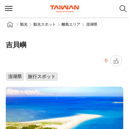
観光
観光スポット
離島エリア
澎湖県
吉貝嶼
0
澎湖県
旅行スポット