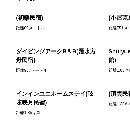
(初樂民宿)
(小屋克
距離60メートル
距離751メ
ダイビングアークB＆B(潛水方
Shuiy
舟民宿)
館)
距離957メートル
距離1.03キ
インインユエホームステイ(玹
(頂雲民
玹映月民宿)
距離1.38キ
距離1.35キロ