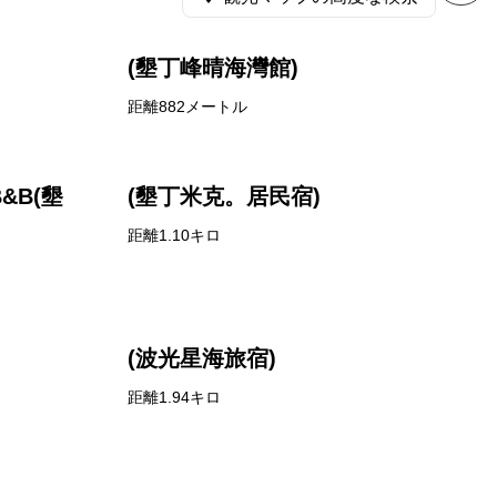
(墾丁峰晴海灣館)
距離882メートル
&B(墾
(墾丁米克。居民宿)
距離1.10キロ
(波光星海旅宿)
距離1.94キロ