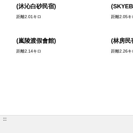
(沐沁白砂民宿)
(SKYE
距離2.01キロ
距離2.05キ
(嵐陵渡假會館)
(林房民
距離2.14キロ
距離2.26キ
:::