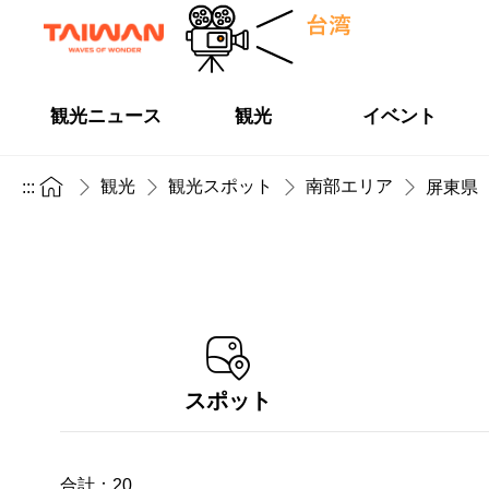
観光ニュース
観光
イベント
観光
観光スポット
南部エリア
:::
屏東県
スポット
合計：
20