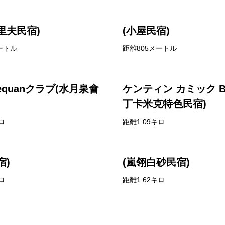
里夫民宿)
(小屋民宿)
ートル
距離805メートル
uequanクラブ(水月泉會
ケンティン カミック B
丁卡米克特色民宿)
ロ
距離1.09キロ
宿)
(嵐翎白砂民宿)
ロ
距離1.62キロ