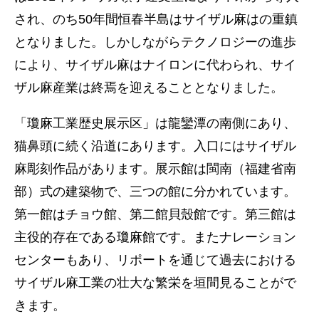
され、のち50年間恒春半島はサイザル麻はの重鎮
となりました。しかしながらテクノロジーの進歩
により、サイザル麻はナイロンに代わられ、サイ
ザル麻産業は終焉を迎えることとなりました。
「瓊麻工業歴史展示区」は龍鑾潭の南側にあり、
猫鼻頭に続く沿道にあります。入口にはサイザル
麻彫刻作品があります。展示館は閩南（福建省南
部）式の建築物で、三つの館に分かれています。
第一館はチョウ館、第二館貝殼館です。第三館は
主役的存在である瓊麻館です。またナレーション
センターもあり、リポートを通じて過去における
サイザル麻工業の壮大な繁栄を垣間見ることがで
きます。