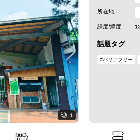
所在地：
経度/緯度：
1
話題タグ
#バリアフリー
1