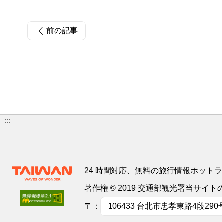
前の記事
:::
24 時間対応、無料の旅行情報ホット
著作権 © 2019 交通部観光署当サ
〒：
106433 台北市忠孝東路4段290