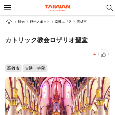
観光
観光スポット
南部エリア
高雄市
カトリック教会ロザリオ聖堂
4
高雄市
古跡・寺院