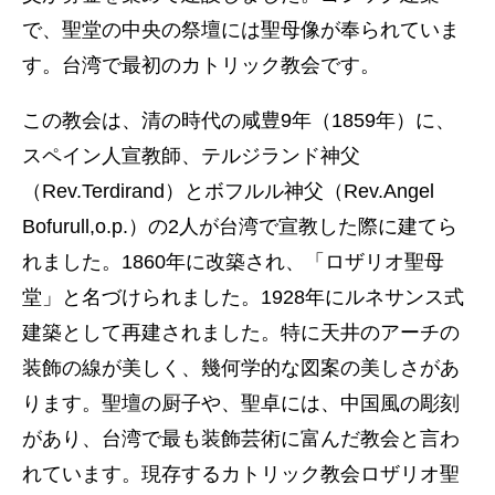
で、聖堂の中央の祭壇には聖母像が奉られていま
す。台湾で最初のカトリック教会です。
この教会は、清の時代の咸豊9年（1859年）に、
スペイン人宣教師、テルジランド神父
（Rev.Terdirand）とボフルル神父（Rev.Angel
Bofurull,o.p.）の2人が台湾で宣教した際に建てら
れました。1860年に改築され、「ロザリオ聖母
堂」と名づけられました。1928年にルネサンス式
建築として再建されました。特に天井のアーチの
装飾の線が美しく、幾何学的な図案の美しさがあ
ります。聖壇の厨子や、聖卓には、中国風の彫刻
があり、台湾で最も装飾芸術に富んだ教会と言わ
れています。現存するカトリック教会ロザリオ聖