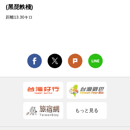
(黑琵軼棧)
距離13.30キロ
もっと見る