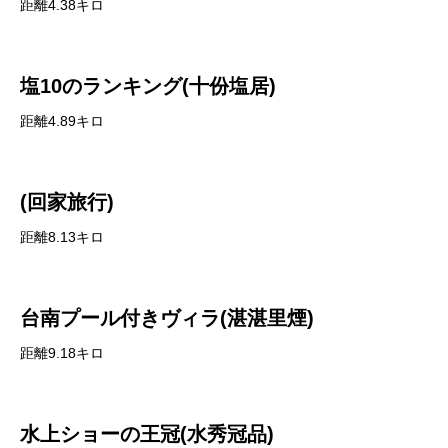
距離4.38キロ
塩10のランキング(十份塩居)
距離4.89キロ
(回家旅行)
距離8.13キロ
台南プール付きヴィラ(湛湛里煙)
距離9.18キロ
水上ショーの王冠(水秀冠品)