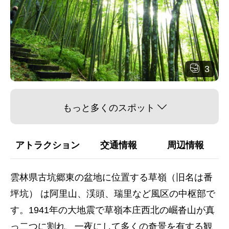
3
もっと多くのスポット
アトラクション
交通情報
周辺情報
雲林県古坑郷東の盆地に位置する草嶺（旧名は番
坪坑） は阿里山、渓頭、瑞里など風区の中枢部で
す。1941年の大地震で草嶺本庄西北の崛沓山が真
っ二つに割れ、一夜にして多くの奇景を有する観