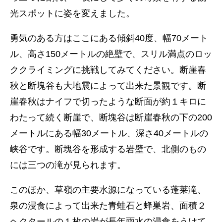
光スポットに姿を変えました。
勇気のある方はここにある傾斜40度、幅70メート
ル、高さ150メートルの絶壁で、スリル満点のロッ
ククライミングに挑戦してみてください。断崖春
秋と断塊谷も大地震によって出来た景観です。断
崖春秋はナイフで切ったような断面が約１キロに
わたって続く断崖で、断塊谷は断崖春秋の下の200
メートルにある幅30メートル、深さ40メートルの
峡谷です。断塊谷を形成する岩壁で、北側のもの
には三つの滝が見られます。
このほか、草嶺の主要水源になっている蓬莱滝、
泉の浸食によって出来た青蛙石と蜂巣岩、面積２
ヘクタールの１枚の岩が長年雨水の浸食をうけて