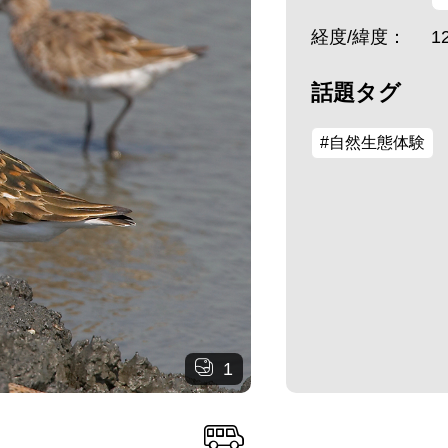
経度/緯度：
1
話題タグ
#自然生態体験
1