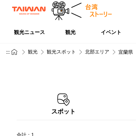
観光ニュース
観光
イベント
観光
観光スポット
北部エリア
:::
宜蘭県
スポット
合計：
1