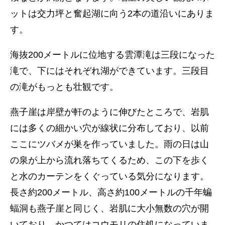
ットは交力坪と奮起湖に向う2本の道沿いにありま
す。
海抜200メートルに位地する雲潭滝は三段になった
滝で、下にはそれぞれ湖ができています。三段目
の滝がもっとも壮観です。
燕子崖は岸壁が軒のように伸びたところで、岩肌
には多くの細かい穴が線状に分布しており、以前
ここにツバメが巣を作っていました。雨の日は山
の泉が上から流れ落ちてくるため、この下を歩く
と水のカーテンをくぐっている気分になります。
長さ約200メートル、高さ約100メートルの千年蝙
蝠洞も燕子崖と同じく、岩肌に大小無数の穴が開
いており、かつてはコウモリの住処になっていま