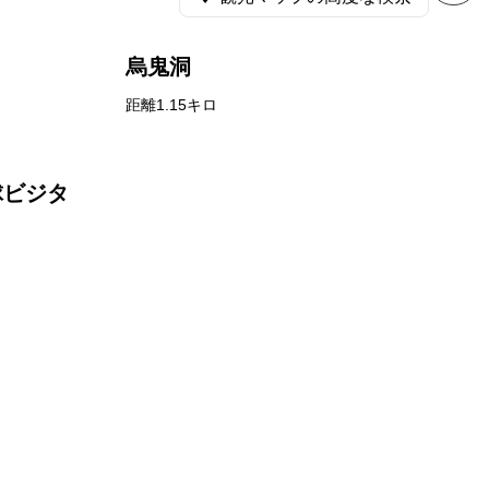
烏鬼洞
距離1.15キロ
球ビジタ