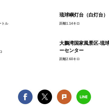
琉球嶼灯台（白灯台）
ートル
距離1.14キロ
大鵬湾国家風景区-琉
ーセンター
ロ
距離2.60キロ