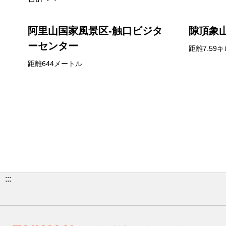
阿里山国家風景区-触口ビジタ
隙頂象
ーセンター
距離7.59キ
距離644メートル
:::