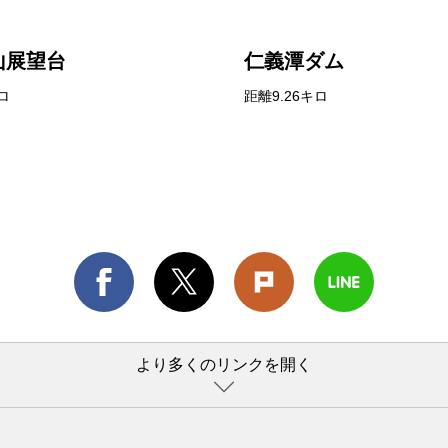
山展望台
仁義潭ダム
ロ
距離9.26キロ
より多くのリンクを開く