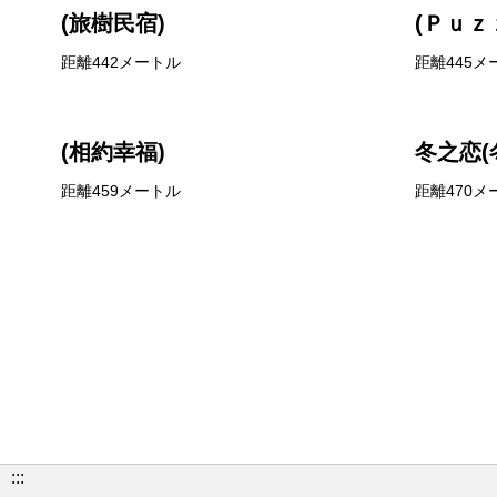
(旅樹民宿)
(Ｐｕｚ
距離442メートル
距離445メ
(相約幸福)
冬之恋(
距離459メートル
距離470メ
:::