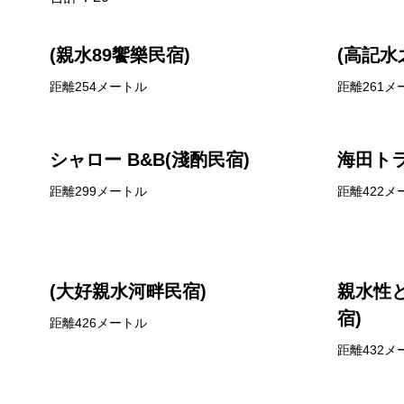
(親水89饗樂民宿)
(高記水
距離254メートル
距離261メ
シャロー B&B(淺酌民宿)
海田トラ
距離299メートル
距離422メ
(大好親水河畔民宿)
親水性
宿)
距離426メートル
距離432メ