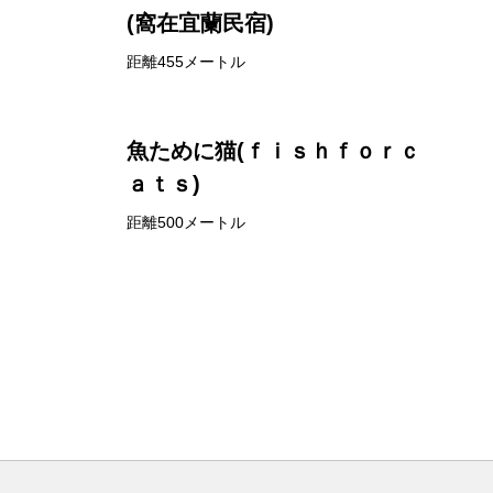
(窩在宜蘭民宿)
距離455メートル
魚ために猫(ｆｉｓｈｆｏｒｃ
ａｔｓ)
距離500メートル