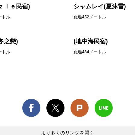
ｚｌｅ民宿)
シャムレイ(夏沐雷)
ートル
距離452メートル
冬之戀)
(地中海民宿)
ートル
距離484メートル
より多くのリンクを開く