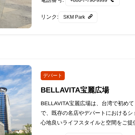
電話番号:
+886-7-796-9999
リンク:
SKM Park
デパート
BELLAVITA宝麗広場
BELLAVITA宝麗広場は、台湾で初
で、既存の名店やデパートにおけるシ
心地良いライフスタイルと空間をご提