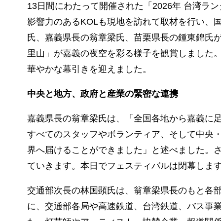
13日間にわたって開催された「2026年 台湾ラ
影響力のあるKOLも現地を訪れて取材を行い、
氏、嘉義県長の翁章梁氏、苗栗県長の鍾東錦氏
里山」が嘉義の夜空を彩る様子を観賞しました
華やかな幕引きを迎えました。
中央と地方、政府と産業の緊密な連携
嘉義県長の翁章梁氏は、「全国各地から嘉義に
すべてのスタッフやボランティア、そして中央
界へ届けることができました」と述べました。
ていきます。本日でフェスティバルは閉幕しま
交通部次長の林国顕氏は、翁章梁県長のもと各
に、交通部各局や高速鉄道、台湾鉄道、バス事