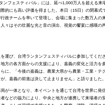
ンタンフェスティバル」には、延べ1,000万人を超える
国際的にも高い評価を得ました。本日（15日）の閉幕式
が行政チームを率いて登壇し、会場に集まった数万人の
。人々はその壮麗な光と音の演出、視覚の饗宴に感嘆の
足を運び、台湾ランタンフェスティバルに参加してくだ
・地方の各方面からの支援により、嘉義の変化と活力を
さらに、「今後の嘉義は、農業大県から農業・工業・テ
すが、嘉義の前進は決して止まりません」と語りました
部局が一体となり、本イベントを通じて台湾を世界に発
業者などの協力により、中央と地方が連携して来場者の