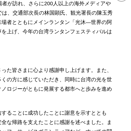
来場者が訪れ、さらに200人以上の海外メディアや
では、交通部次長の林国顕氏、観光署長の陳玉秀
来場者とともにメインランタン「光沐―世界の阿
声を上げ、今年の台湾ランタンフェスティバルは
さった皆さまに心より感謝申し上げます。また、
多くの方に感じていただき、同時に台湾の光を世
クノロジーがともに発展する都市へと歩みを進め
。
信することに成功したことに謝意を示すととも
安全な帰路を支えたことに感謝を述べました。ま