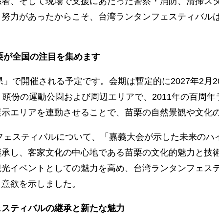
係者、そして現場で支援にあたった警察・消防、清掃ス
と努力があったからこそ、台湾ランタンフェスティバル
栗が全国の注目を集めます
」で開催される予定です。会期は暫定的に2027年2月2
・頭份の運動公園および周辺エリアで、2011年の百周
展示エリアを連動させることで、苗栗の自然景観や文化
ンフェスティバルについて、「嘉義大会が示した未来の
継承し、客家文化の中心地である苗栗の文化的魅力と技
観光イベントとしての魅力を高め、台湾ランタンフェス
と意欲を示しました。
ェスティバルの継承と新たな魅力