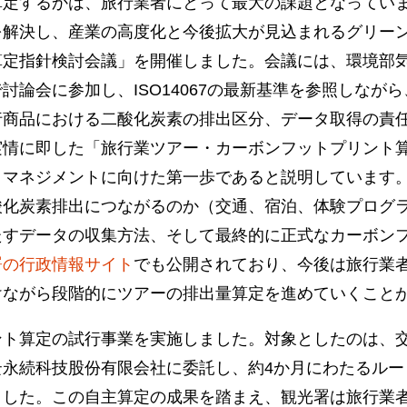
算定するかは、旅行業者にとって最大の課題となってい
解決し、産業の高度化と今後拡大が見込まれるグリーン
算定指針検討会議」を開催しました。会議には、環境部
討論会に参加し、ISO14067の最新基準を参照しなが
行商品における二酸化炭素の排出区分、データ取得の責
実情に即した「旅行業ツアー・カーボンフットプリント
・マネジメントに向けた第一歩であると説明しています
酸化炭素排出につながるのか（交通、宿泊、体験プログ
たすデータの収集方法、そして最終的に正式なカーボン
署の行政情報サイト
でも公開されており、今後は旅行業
けながら段階的にツアーの排出量算定を進めていくこと
ト算定の試行事業を実施しました。対象としたのは、交
云永続科技股份有限会社に委託し、約4か月にわたるルー
ました。この自主算定の成果を踏まえ、観光署は旅行業