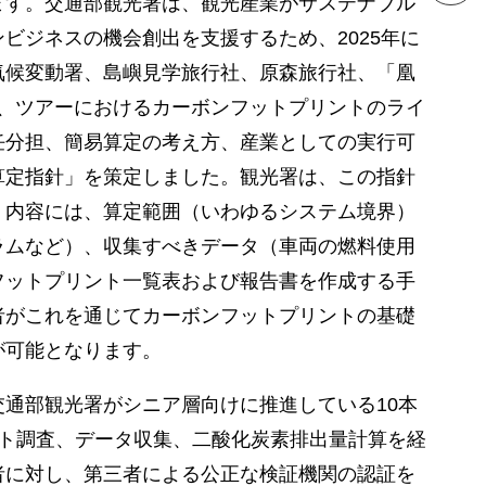
ます。交通部観光署は、観光産業がサステナブル
ビジネスの機会創出を支援するため、2025年に
気候変動署、島嶼見学旅行社、原森旅行社、「凰
ら、ツアーにおけるカーボンフットプリントのライ
任分担、簡易算定の考え方、産業としての実行可
算定指針」を策定しました。観光署は、この指針
。内容には、算定範囲（いわゆるシステム境界）
ラムなど）、収集すべきデータ（車両の燃料使用
フットプリント一覧表および報告書を作成する手
者がこれを通じてカーボンフットプリントの基礎
が可能となります。
通部観光署がシニア層向けに推進している10本
ト調査、データ収集、二酸化炭素排出量計算を経
者に対し、第三者による公正な検証機関の認証を