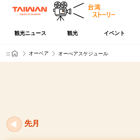
観光ニュース
観光
イベント
オーベア
:::
オーべアスケジュール
先月