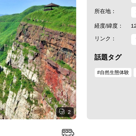
所在地：
経度/緯度：
1
リンク：
話題タグ
#自然生態体験
2