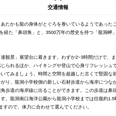
交通情報
、あたかも龍の身体がとぐろを巻いているようであった
年を経た「鼻頭角」と、3500万年の歴史を持つ「龍洞
達観景」展望台に着きます。わずか2~3時間だけで、
感じられるほか、ハイキングや登山で心身リフレッシュ
歩いてみましょう。時間と空間を超越した古くて堅固な
ながり、龍洞小学校側の新しい石材歩道から海岸につな
頭角歩道の海岸線に出ることができます。この歩道は鼻
す。龍洞南口海洋公園から龍洞小学校までは往復約1.5
ますので、体力に合わせて選んでください。