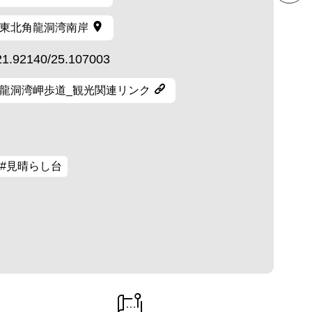
東北角龍洞湾南岸
21.92140/25.107003
龍洞湾岬歩道_観光関連リンク
#見晴らし台