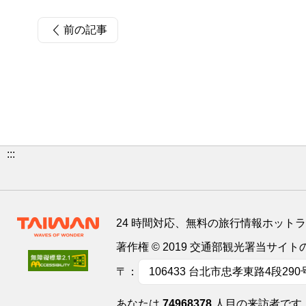
前の記事
:::
24 時間対応、無料の旅行情報ホット
著作権 © 2019 交通部観光署当サ
〒：
106433 台北市忠孝東路4段290
あなたは
74968378
人目の来訪者です