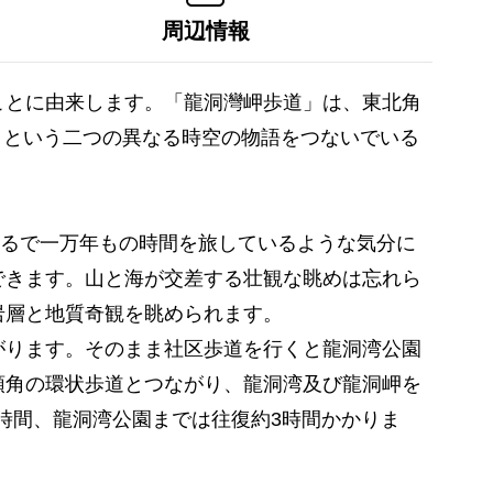
周辺情報
ことに由来します。「龍洞灣岬歩道」は、東北角
岬」という二つの異なる時空の物語をつないでいる
まるで一万年もの時間を旅しているような気分に
できます。山と海が交差する壮観な眺めは忘れら
岩層と地質奇観を眺められます。
がります。そのまま社区歩道を行くと龍洞湾公園
頭角の環状歩道とつながり、龍洞湾及び龍洞岬を
時間、龍洞湾公園までは往復約3時間かかりま