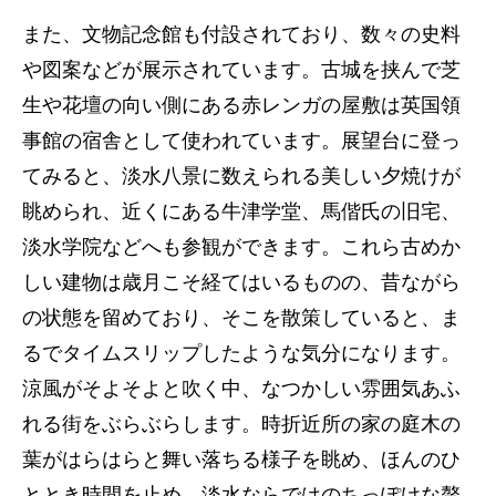
また、文物記念館も付設されており、数々の史料
や図案などが展示されています。古城を挟んで芝
生や花壇の向い側にある赤レンガの屋敷は英国領
事館の宿舎として使われています。展望台に登っ
てみると、淡水八景に数えられる美しい夕焼けが
眺められ、近くにある牛津学堂、馬偕氏の旧宅、
淡水学院などへも参観ができます。これら古めか
しい建物は歳月こそ経てはいるものの、昔ながら
の状態を留めており、そこを散策していると、ま
るでタイムスリップしたような気分になります。
涼風がそよそよと吹く中、なつかしい雰囲気あふ
れる街をぶらぶらします。時折近所の家の庭木の
葉がはらはらと舞い落ちる様子を眺め、ほんのひ
ととき時間を止め、淡水ならではのちっぽけな贅