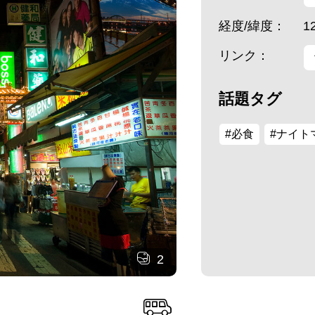
経度/緯度：
1
リンク：
話題タグ
#必食
#ナイト
2