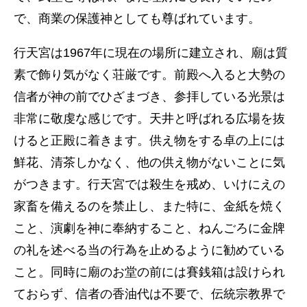
で、商業の保護神としても尊ばれています。
行天宮は1967年に現在の場所に建立され、廟は質
素で飾り気がなく荘厳です。前殿へ入ると大勢の
信者が神の前でひざまづき、参拝している光景は
非常に敬虔な感じです。天井と呼ばれる広場を抜
けると正殿に着きます。供え物をする卓の上には
鮮花、清茶しかなく、他の供え物がないことに気
がつきます。行天宮では殺生を戒め、いけにえの
家畜を備えるのを禁止し、また特に、金紙を焼く
こと、演劇を神に奉納すること、ねんごろに金牌
の礼を述べる当の行為を止めるように勧めている
こと。同時に廟のお堂の前には賽銭箱は設けられ
ておらず、信者の香油代は不要で、伝統宗教界で