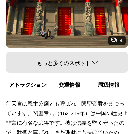
4
もっと多くのスポット
アトラクション
交通情報
周辺情報
行天宮は恩主公廟とも呼ばれ、関聖帝君をまつっ
ています。関聖帝君（162-219年）は中国の歴史上
非常に有名な武将です。彼は信義を堅く守ったの
で、武聖と尊ばれ、また理財にも長けていたの