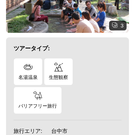
3
ツアータイプ:
名湯温泉
生態観察
バリアフリー旅行
旅行エリア:
台中市