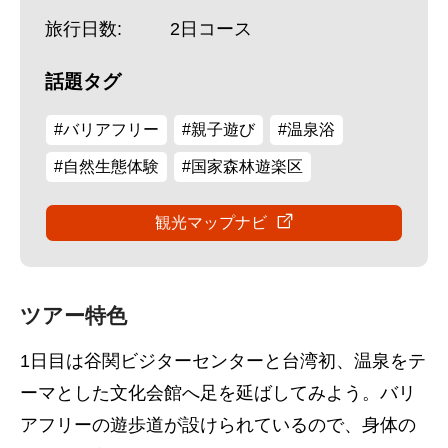
旅行日数:
2日コース
話題タグ
#バリアフリー
#親子遊び
#温泉浴
#自然生態体験
#国家森林遊楽区
観光マップナビ
ツアー特色
1日目は谷関ビジターセンターと台湾初、温泉をテ
ーマとした文化会館へ足を延ばしてみよう。バリ
アフリーの遊歩道が設けられているので、身体の