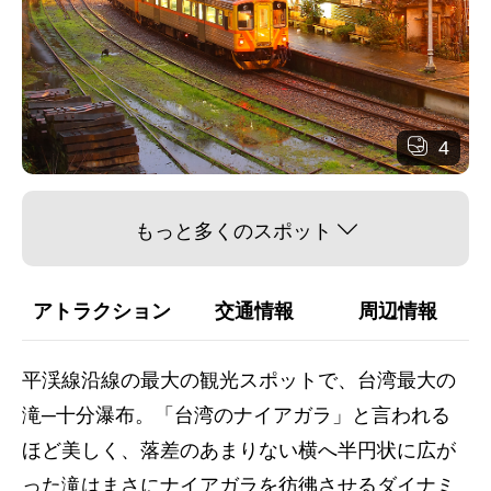
4
もっと多くのスポット
アトラクション
交通情報
周辺情報
平渓線沿線の最大の観光スポットで、台湾最大の
滝─十分瀑布。「台湾のナイアガラ」と言われる
ほど美しく、落差のあまりない横へ半円状に広が
った滝はまさにナイアガラを彷彿させるダイナミ