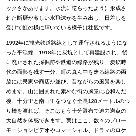
ックさがあります。水流に逆らったように形成さ
れた断層が激しい水飛沫がを生み出し、日差しを
受けて虹の様に輝いている様子は壮観です。
1992年に観光鉄道路線として運行されるようにな
った平渓線。1918年に炭坑として再建設され、後
に廃止された採掘跡や鉄道の線路が残り、炭鉱時
代の面影を残す十分。町の真ん中を走る線路の両
脇には民家や商店が並び、昔ながらの風景を楽し
めます。山に囲まれた素朴な街の風景に心和んだ
後、十分里と南山里をつなぐ全長128メートルのつ
り橋を渡れば、そこはもう十分瀑布で迫力満点の
大自然を体感できます。実はここ、数々のプロー
モーションビデオやコマーシャル、ドラマのロケ