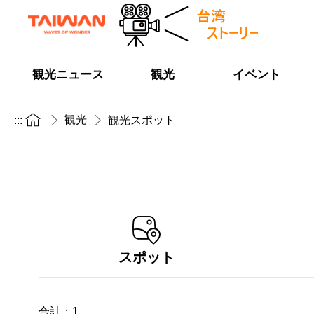
観光ニュース
観光
イベント
観光
:::
観光スポット
スポット
合計：
1