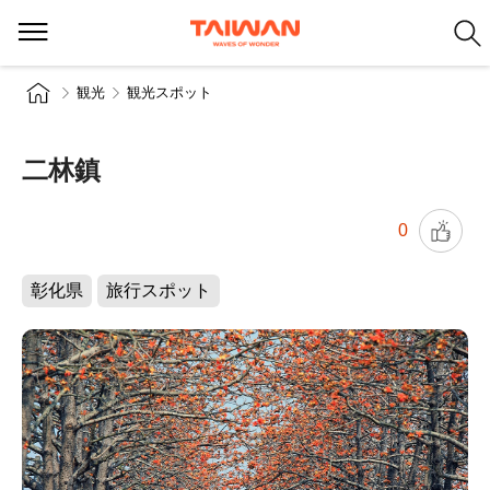
観光
観光スポット
二林鎮
0
彰化県
旅行スポット