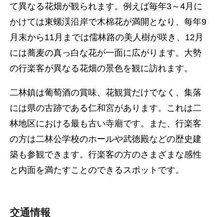
て異なる花畑が観られます。例えば毎年3～4月に
かけては東螺渓沿岸で木棉花が満開となり、每年9
月末から11月までは儒林路の美人樹が咲き、12月
には蕎麦の真っ白な花が一面に広がります。大勢
の行楽客が異なる花畑の景色を観に訪れます。
二林鎮は葡萄酒の賞味、花観賞だけでなく、集落
には県の古跡である仁和宮があります。これは二
林地区における最も古い寺廟です。また、行楽客
の方は二林公学校のホールや武徳殿などの歴史建
築も参観できます。行楽客の方のさまざまな感性
と内面を満たすことのできるスポットです。
交通情報