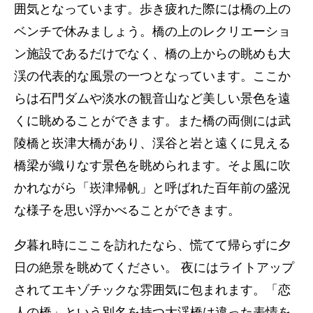
囲気となっています。歩き疲れた際には橋の上の
ベンチで休みましょう。橋の上のレクリエーショ
ン施設であるだけでなく、橋の上からの眺めも大
渓の代表的な風景の一つとなっています。ここか
らは石門ダムや淡水の観音山など美しい景色を遠
くに眺めることができます。また橋の両側には武
陵橋と崁津大橋があり、渓谷と岩と遠くに見える
橋梁が織りなす景色を眺められます。そよ風に吹
かれながら「崁津帰帆」と呼ばれた百年前の盛況
な様子を思い浮かべることができます。
夕暮れ時にここを訪れたなら、慌てて帰らずに夕
日の絶景を眺めてください。 夜にはライトアップ
されてエキゾチックな雰囲気に包まれます。「恋
人の橋」という別名を持つ大渓橋は違った表情を