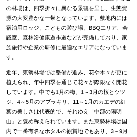
の林場は、四季折々に異なる景観を呈し、生態資
源の大変豊かな一帯となっています。敷地内には
宿泊用ロッジ、こどもの遊び場、BBQエリア、会
議室、森林浴健康遊歩道などが完備しており、家
族旅行や企業の研修に最適なエリアになっていま
す。
近年、東勢林場では整備が進み、花や木々が更に
植えられ、年中四季を通じて花々が際限なく開花
しています。中でも1月の梅、1～3月の桜とツツ
ジ、4～5月のアブラキリ、11～1月のカエデの紅
葉の美しさは代表的で、それゆえ「中部の陽明
山」と褒め称えられています。また東勢林場は国
内で一番有名なホタルの観賞地でもあり、3～9月