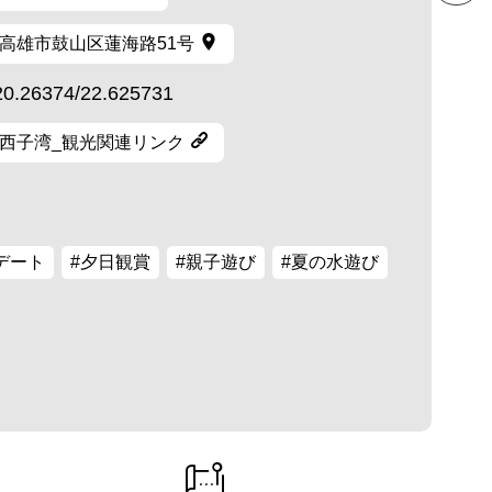
高雄市鼓山区蓮海路51号
20.26374/22.625731
西子湾_観光関連リンク
デート
#夕日観賞
#親子遊び
#夏の水遊び