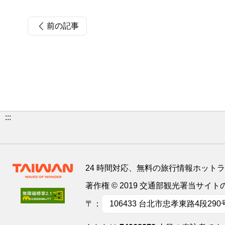
前の記事
:::
24 時間対応、無料の旅行情報ホット
著作権 © 2019 交通部観光署当サ
〒：
106433 台北市忠孝東路4段290