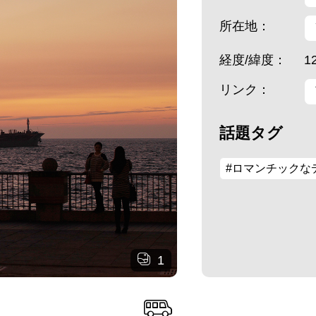
所在地：
経度/緯度：
1
リンク：
話題タグ
#ロマンチックな
1