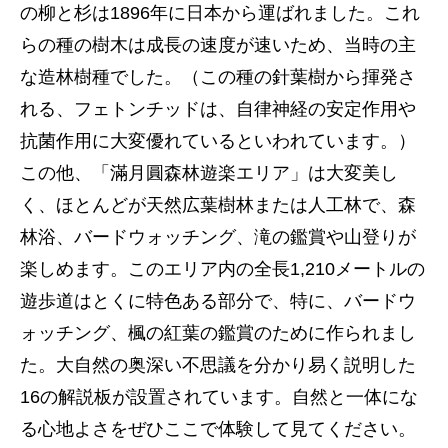
の柳と杉は1896年に日本から運ばれました。これ
らの種の樹木は成長の速度が速いため、当時の主
な造林樹種でした。（この種の針葉樹から揮発さ
れる、フェトンチッドは、自律神経の安定作用や
抗菌作用に大変優れているといわれています。）
この他、「滿月圓森林遊楽エリア」は大変美し
く、ほとんどが天然広葉樹林または人工林で、森
林浴、バードウォッチング、滝の鑑賞や山登りが
楽しめます。このエリア内の全長1,210メートルの
遊歩道はとくに特色ある部分で、特に、バードウ
ォッチング、楓の紅葉の鑑賞のために作られまし
た。大自然の奥深い不思議を分かり易く説明した
16の解説板が設置されています。自然と一体にな
る心地よさをぜひここで体験して見てください。